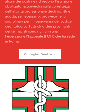
alcuni dei quali ne richiedono l’iscrizione
obbligatoria.
Sorveglia sulla correttezza
dell’attività professionale degli iscritti e
adotta, se necessario, provvedimenti
disciplinari per l’inosservanza del codice
deontologico.
Tutti gli ordini provinciali
dei farmacisti sono riuniti in una
Federazione Nazionale (FOFI) che ha sede
in Roma.
Consiglio Direttivo